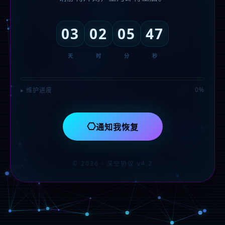
03
02
05
47
天
时
分
秒
0%
▸ 维护进度
⎔
通知我恢复
© 2026 · 深空协议 v4.2