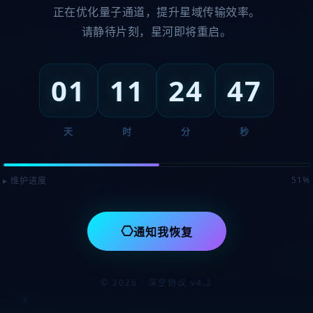
正在优化量子通道，提升星域传输效率。
请静待片刻，星河即将重启。
01
11
24
46
天
时
分
秒
51%
▸ 维护进度
⎔
通知我恢复
© 2026 · 深空协议 v4.2